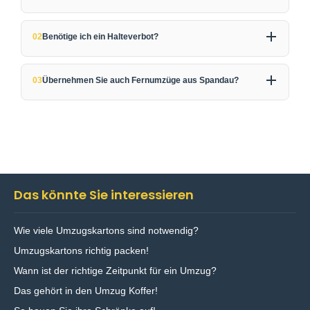
Durch größere Entfernungen und Hausumzüge ist
02
Benötige ich ein Halteverbot?
eine gute Zeitplanung besonders wichtig.
In der Altstadt und dichter bebauten Straßen
03
Übernehmen Sie auch Fernumzüge aus Spandau?
empfehlen wir ein
Halteverbot
, um Laufwege zu
vermeiden.
Ja, wir organisieren neben lokalen Umzügen auch
deutschlandweite Umzüge aus Berlin-Spandau.
Das könnte Sie interessieren
Wie viele Umzugskartons sind notwendig?
Umzugskartons richtig packen!
Wann ist der richtige Zeitpunkt für ein Umzug?
Das gehört in den Umzug Koffer!