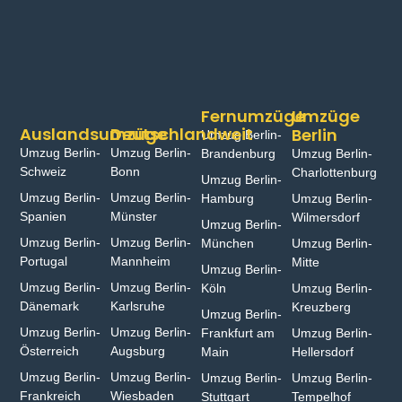
Fernumzüge
Umzüge
Auslandsumzüge
Deutschlandweit
Berlin
Umzug Berlin-
Umzug Berlin-
Umzug Berlin-
Brandenburg
Umzug Berlin-
Schweiz
Bonn⁠
Charlottenburg
Umzug Berlin-
Umzug Berlin-
Umzug Berlin-
Hamburg⁠
Umzug Berlin-
Spanien
Münster⁠
Wilmersdorf
Umzug Berlin-
Umzug Berlin-
Umzug Berlin-
München
Umzug Berlin-
Portugal
Mannheim
Mitte
Umzug Berlin-
Umzug Berlin-
Umzug Berlin-
Köln
Umzug Berlin-
Dänemark
Karlsruhe
Kreuzberg
Umzug Berlin-
Umzug Berlin-
Umzug Berlin-
Frankfurt am
Umzug Berlin-
Österreich
Augsburg
Main
Hellersdorf
Umzug Berlin-
Umzug Berlin-
Umzug Berlin-
Umzug Berlin-
Frankreich
Wiesbaden⁠
Stuttgart
Tempelhof