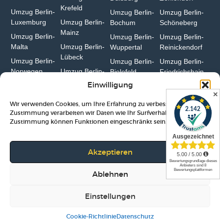
Krefeld⁠
Umzug Berlin-
Umzug Berlin-
Umzug Berlin-
Luxemburg
Umzug Berlin-
Bochum
Schöneberg
Mainz⁠
Umzug Berlin-
Umzug Berlin-
Umzug Berlin-
Malta
Umzug Berlin-
Wuppertal⁠
Reinickendorf
Lübeck
Umzug Berlin-
Umzug Berlin-
Umzug Berlin-
Norwegen
Umzug Berlin-
Bielefeld⁠
Friedrichshain
Erfurt
Einwilligung
✕
Wir verwenden Cookies, um Ihre Erfahrung zu verbessern. Mit Ihrer
Zustimmung verarbeiten wir Daten wie Ihr Surfverhalten. Ohne
Zustimmung können Funktionen eingeschränkt sein.
Impressum
|
Datenschutz
|
AGB
|
Lexikon
Akzeptieren
© 2011-2026 Studenten Umzug Berlin
Ablehnen
Einstellungen
Menü
Telefon
WhatsApp
Cookie-Richtlinie
Datenschutz