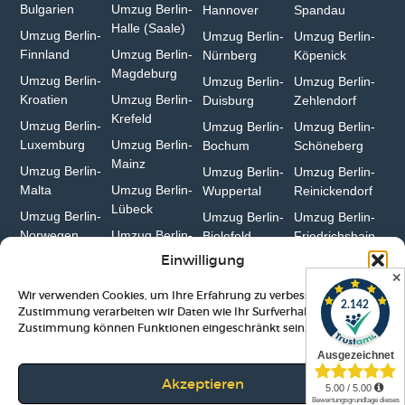
Bulgarien⁠
Umzug Berlin-
Hannover
Spandau
Halle (Saale)⁠
Umzug Berlin-
Umzug Berlin-
Umzug Berlin-
Finnland
Umzug Berlin-
Nürnberg
Köpenick
Magdeburg
Umzug Berlin-
Umzug Berlin-
Umzug Berlin-
Kroatien
Umzug Berlin-
Duisburg⁠
Zehlendorf
Krefeld⁠
Umzug Berlin-
Umzug Berlin-
Umzug Berlin-
Luxemburg
Umzug Berlin-
Bochum
Schöneberg
Mainz⁠
Umzug Berlin-
Umzug Berlin-
Umzug Berlin-
Malta
Umzug Berlin-
Wuppertal⁠
Reinickendorf
Lübeck
Umzug Berlin-
Umzug Berlin-
Umzug Berlin-
Norwegen
Umzug Berlin-
Bielefeld⁠
Friedrichshain
Erfurt
Einwilligung
✕
Wir verwenden Cookies, um Ihre Erfahrung zu verbessern. Mit Ihrer
Zustimmung verarbeiten wir Daten wie Ihr Surfverhalten. Ohne
Zustimmung können Funktionen eingeschränkt sein.
Impressum
|
Datenschutz
|
AGB
|
Lexikon
Akzeptieren