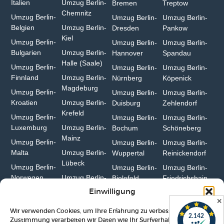
Italien
Umzug Berlin-
Bremen
Treptow
Chemnitz⁠
Umzug Berlin-
Umzug Berlin-
Umzug Berlin-
Belgien
Umzug Berlin-
Dresden
Pankow
Kiel
Umzug Berlin-
Umzug Berlin-
Umzug Berlin-
Bulgarien⁠
Umzug Berlin-
Hannover
Spandau
Halle (Saale)⁠
Umzug Berlin-
Umzug Berlin-
Umzug Berlin-
Finnland
Umzug Berlin-
Nürnberg
Köpenick
Magdeburg
Umzug Berlin-
Umzug Berlin-
Umzug Berlin-
Kroatien
Umzug Berlin-
Duisburg⁠
Zehlendorf
Krefeld⁠
Umzug Berlin-
Umzug Berlin-
Umzug Berlin-
Luxemburg
Umzug Berlin-
Bochum
Schöneberg
Mainz⁠
Umzug Berlin-
Umzug Berlin-
Umzug Berlin-
Malta
Umzug Berlin-
Wuppertal⁠
Reinickendorf
Lübeck
Umzug Berlin-
Umzug Berlin-
Umzug Berlin-
Norwegen
Umzug Berlin-
Bielefeld⁠
Friedrichshain
Erfurt
Einwilligung
✕
Wir verwenden Cookies, um Ihre Erfahrung zu verbessern. Mit Ihrer
Zustimmung verarbeiten wir Daten wie Ihr Surfverhalten. Ohne