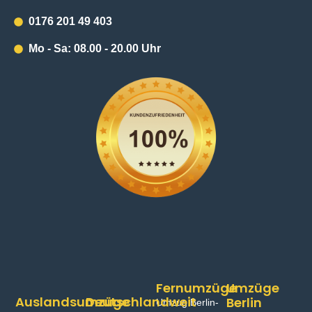
0176 201 49 403
Mo - Sa: 08.00 - 20.00 Uhr
Fernumzüge
Umzüge
Auslandsumzüge
Deutschlandweit
Berlin
Umzug Berlin-