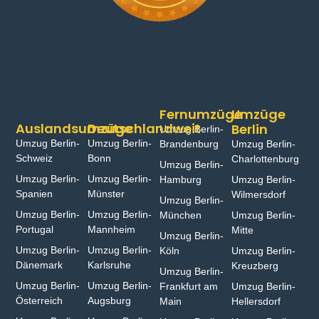
Fernumzüge
Umzüge
Auslandsumzüge
Deutschlandweit
Berlin
Umzug Berlin-
Umzug Berlin-
Umzug Berlin-
Brandenburg
Umzug Berlin-
Schweiz
Bonn⁠
Charlottenburg
Umzug Berlin-
Umzug Berlin-
Umzug Berlin-
Hamburg⁠
Umzug Berlin-
Spanien
Münster⁠
Wilmersdorf
Umzug Berlin-
Umzug Berlin-
Umzug Berlin-
München
Umzug Berlin-
Portugal
Mannheim
Mitte
Umzug Berlin-
Umzug Berlin-
Umzug Berlin-
Köln
Umzug Berlin-
Dänemark
Karlsruhe
Kreuzberg
Umzug Berlin-
Umzug Berlin-
Umzug Berlin-
Frankfurt am
Umzug Berlin-
Österreich
Augsburg
Main
Hellersdorf