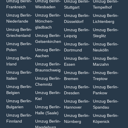
Umzug Berlin-
Umzug Berlin-
Umzug Berlin-
Umzug Berlin-
Frankreich
Wiesbaden⁠
Stuttgart
Tempelhof
Umzug Berlin-
Umzug Berlin-
Umzug Berlin-
Umzug Berlin-
Niederlande
Mönchen­
Düsseldorf
Lichtenberg
gladbach⁠
Umzug Berlin-
Umzug Berlin-
Umzug Berlin-
Griechenland
Umzug Berlin-
Leipzig
Steglitz
Gelsenkirchen⁠
Umzug Berlin-
Umzug Berlin-
Umzug Berlin-
Polen
Umzug Berlin-
Dortmund
Neukölln
Aachen⁠
Umzug Berlin-
Umzug Berlin-
Umzug Berlin-
Irland
Umzug Berlin-
Essen
Marzahn
Braunschweig
Umzug Berlin-
Umzug Berlin-
Umzug Berlin-
Italien
Umzug Berlin-
Bremen
Treptow
Chemnitz⁠
Umzug Berlin-
Umzug Berlin-
Umzug Berlin-
Belgien
Umzug Berlin-
Dresden
Pankow
Kiel
Umzug Berlin-
Umzug Berlin-
Umzug Berlin-
Bulgarien⁠
Umzug Berlin-
Hannover
Spandau
Halle (Saale)⁠
Umzug Berlin-
Umzug Berlin-
Umzug Berlin-
Finnland
Umzug Berlin-
Nürnberg
Köpenick
Magdeburg