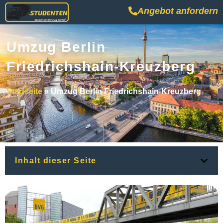
Angebot anfordern
Umzug Berlin
Friedrichshain-Kreuzberg
Startseite
»
Umzug Berlin Friedrichshain-Kreuzberg
Inhalt dieser Seite