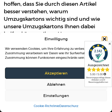
hoffen, dass Sie durch diesen Artikel
besser verstehen, warum
Umzugskartons wichtig sind und wie
unsere Umzugskartons Ihnen dabei
helfen können, Ihren Umzug so
Einwilligung
reibungslos wie möglich zu gestalten.
✕
Wir verwenden Cookies, um Ihre Erfahrung zu verbessern. Mit Ihrer
Zustimmung verarbeiten wir Daten wie Ihr Surfverhalten. Ohne
Zustimmung können Funktionen eingeschränkt sein.
Akzeptieren
Klicke hier, um Marketing-Cookies zu
akzeptieren und diesen Inhalt zu
Ablehnen
aktivieren
Einstellungen
Menü
Telefon
WhatsApp
Cookie-Richtlinie
Datenschutz