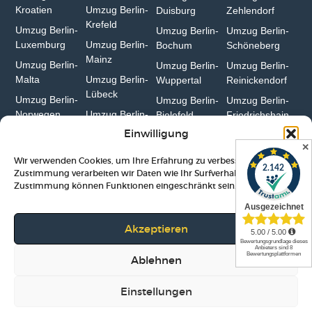
Kroatien
Umzug Berlin-
Duisburg⁠
Zehlendorf
Krefeld⁠
Umzug Berlin-
Umzug Berlin-
Umzug Berlin-
Luxemburg
Umzug Berlin-
Bochum
Schöneberg
Mainz⁠
Umzug Berlin-
Umzug Berlin-
Umzug Berlin-
Malta
Umzug Berlin-
Wuppertal⁠
Reinickendorf
Lübeck
Umzug Berlin-
Umzug Berlin-
Umzug Berlin-
Norwegen
Umzug Berlin-
Bielefeld⁠
Friedrichshain
Erfurt
Einwilligung
✕
Wir verwenden Cookies, um Ihre Erfahrung zu verbessern. Mit Ihrer
Zustimmung verarbeiten wir Daten wie Ihr Surfverhalten. Ohne
Zustimmung können Funktionen eingeschränkt sein.
Impressum
|
Datenschutz
|
AGB
|
Lexikon
Akzeptieren
© 2011-2026 Studenten Umzug Berlin
Ablehnen
Einstellungen