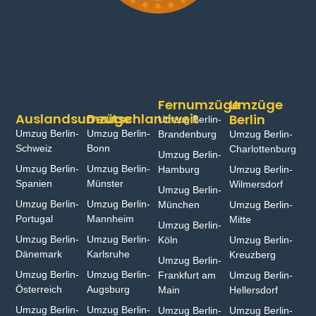
Fernumzüge
Umzüge
Auslandsumzüge
Deutschlandweit
Berlin
Umzug Berlin-
Umzug Berlin-
Umzug Berlin-
Brandenburg
Umzug Berlin-
Schweiz
Bonn⁠
Charlottenburg
Umzug Berlin-
Umzug Berlin-
Umzug Berlin-
Hamburg⁠
Umzug Berlin-
Spanien
Münster⁠
Wilmersdorf
Umzug Berlin-
Umzug Berlin-
Umzug Berlin-
München
Umzug Berlin-
Portugal
Mannheim
Mitte
Umzug Berlin-
Umzug Berlin-
Umzug Berlin-
Köln
Umzug Berlin-
Dänemark
Karlsruhe
Kreuzberg
Umzug Berlin-
Umzug Berlin-
Umzug Berlin-
Frankfurt am
Umzug Berlin-
Österreich
Augsburg
Main
Hellersdorf
Umzug Berlin-
Umzug Berlin-
Umzug Berlin-
Umzug Berlin-