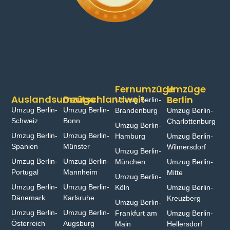
Fernumzüge
Umzüge
Auslandsumzüge
Deutschlandweit
Berlin
Umzug Berlin-
Umzug Berlin-
Umzug Berlin-
Brandenburg
Umzug Berlin-
Schweiz
Bonn⁠
Charlottenburg
Umzug Berlin-
Umzug Berlin-
Umzug Berlin-
Hamburg⁠
Umzug Berlin-
Spanien
Münster⁠
Wilmersdorf
Umzug Berlin-
Umzug Berlin-
Umzug Berlin-
München
Umzug Berlin-
Portugal
Mannheim
Mitte
Umzug Berlin-
Umzug Berlin-
Umzug Berlin-
Köln
Umzug Berlin-
Dänemark
Karlsruhe
Kreuzberg
Umzug Berlin-
Umzug Berlin-
Umzug Berlin-
Frankfurt am
Umzug Berlin-
Österreich
Augsburg
Main
Hellersdorf