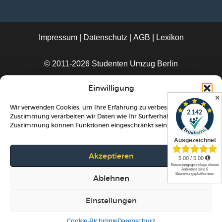
Impressum
|
Datenschutz
|
AGB
|
Lexikon
© 2011-2026 Studenten Umzug Berlin
Einwilligung
✕
Menü
Telefon
WhatsApp
Wir verwenden Cookies, um Ihre Erfahrung zu verbessern. Mit Ihrer
Zustimmung verarbeiten wir Daten wie Ihr Surfverhalten. Ohne
Zustimmung können Funktionen eingeschränkt sein.
Akzeptieren
Ablehnen
Einstellungen
Cookie-Richtlinie
Datenschutz