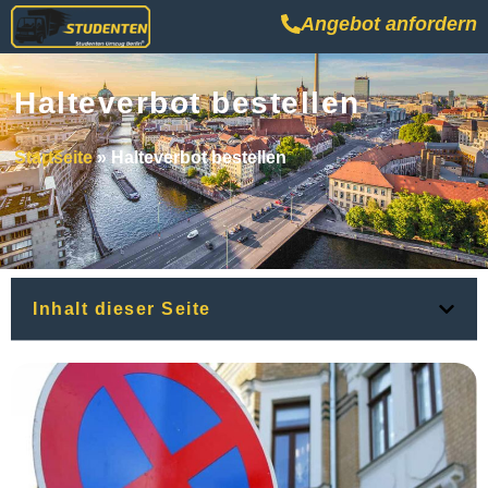
Angebot anfordern
Halteverbot bestellen
Startseite
»
Halteverbot bestellen
Inhalt dieser Seite