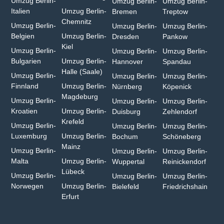
Umzug Berlin-
Umzug Berlin-
Umzug Berlin-
Italien
Umzug Berlin-
Bremen
Treptow
Chemnitz⁠
Umzug Berlin-
Umzug Berlin-
Umzug Berlin-
Belgien
Umzug Berlin-
Dresden
Pankow
Kiel
Umzug Berlin-
Umzug Berlin-
Umzug Berlin-
Bulgarien⁠
Umzug Berlin-
Hannover
Spandau
Halle (Saale)⁠
Umzug Berlin-
Umzug Berlin-
Umzug Berlin-
Finnland
Umzug Berlin-
Nürnberg
Köpenick
Magdeburg
Umzug Berlin-
Umzug Berlin-
Umzug Berlin-
Kroatien
Umzug Berlin-
Duisburg⁠
Zehlendorf
Krefeld⁠
Umzug Berlin-
Umzug Berlin-
Umzug Berlin-
Luxemburg
Umzug Berlin-
Bochum
Schöneberg
Mainz⁠
Umzug Berlin-
Umzug Berlin-
Umzug Berlin-
Malta
Umzug Berlin-
Wuppertal⁠
Reinickendorf
Lübeck
Umzug Berlin-
Umzug Berlin-
Umzug Berlin-
Norwegen
Umzug Berlin-
Bielefeld⁠
Friedrichshain
Erfurt