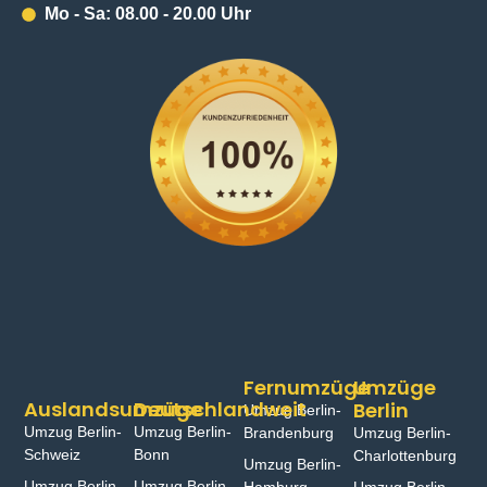
Mo - Sa: 08.00 - 20.00 Uhr
Fernumzüge
Umzüge
Auslandsumzüge
Deutschlandweit
Berlin
Umzug Berlin-
Umzug Berlin-
Umzug Berlin-
Brandenburg
Umzug Berlin-
Schweiz
Bonn⁠
Charlottenburg
Umzug Berlin-
Umzug Berlin-
Umzug Berlin-
Hamburg⁠
Umzug Berlin-