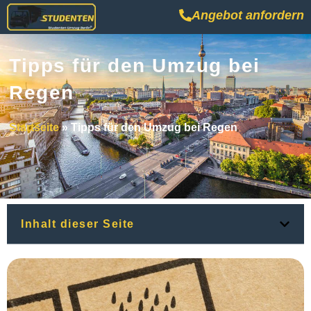
Angebot anfordern
Tipps für den Umzug bei
Regen
Startseite
»
Tipps für den Umzug bei Regen
Inhalt dieser Seite