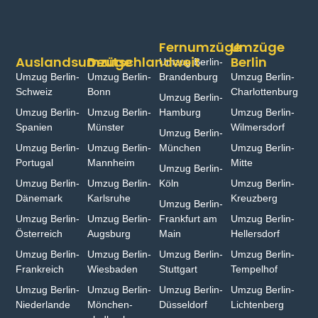
Fernumzüge
Umzüge
Auslandsumzüge
Deutschlandweit
Berlin
Umzug Berlin-
Umzug Berlin-
Umzug Berlin-
Brandenburg
Umzug Berlin-
Schweiz
Bonn⁠
Charlottenburg
Umzug Berlin-
Umzug Berlin-
Umzug Berlin-
Hamburg⁠
Umzug Berlin-
Spanien
Münster⁠
Wilmersdorf
Umzug Berlin-
Umzug Berlin-
Umzug Berlin-
München
Umzug Berlin-
Portugal
Mannheim
Mitte
Umzug Berlin-
Umzug Berlin-
Umzug Berlin-
Köln
Umzug Berlin-
Dänemark
Karlsruhe
Kreuzberg
Umzug Berlin-
Umzug Berlin-
Umzug Berlin-
Frankfurt am
Umzug Berlin-
Österreich
Augsburg
Main
Hellersdorf
Umzug Berlin-
Umzug Berlin-
Umzug Berlin-
Umzug Berlin-
Frankreich
Wiesbaden⁠
Stuttgart
Tempelhof
Umzug Berlin-
Umzug Berlin-
Umzug Berlin-
Umzug Berlin-
Niederlande
Mönchen­
Düsseldorf
Lichtenberg