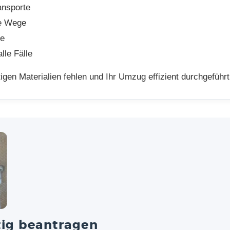
ansporte
ge Wege
de
lle Fälle
tigen Materialien fehlen und Ihr Umzug effizient durchgeführ
tig beantragen