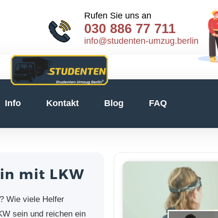
Rufen Sie uns an
030 886 77 711
info@studenten-umzug.berlin
Info
Kontakt
Blog
FAQ
lin mit LKW
? Wie viele Helfer
LKW sein und reichen ein