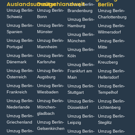
Auslandsumzüge
Deutschlandweit
Berlin
Umzug Berlin-
Umzug Berlin-
Umzug Berlin-
Brandenburg
Umzug Berlin-
Schweiz
Bonn⁠
Charlottenburg
Umzug Berlin-
Umzug Berlin-
Umzug Berlin-
Hamburg⁠
Umzug Berlin-
Spanien
Münster⁠
Wilmersdorf
Umzug Berlin-
Umzug Berlin-
Umzug Berlin-
München
Umzug Berlin-
Portugal
Mannheim
Mitte
Umzug Berlin-
Umzug Berlin-
Umzug Berlin-
Köln
Umzug Berlin-
Dänemark
Karlsruhe
Kreuzberg
Umzug Berlin-
Umzug Berlin-
Umzug Berlin-
Frankfurt am
Umzug Berlin-
Österreich
Augsburg
Main
Hellersdorf
Umzug Berlin-
Umzug Berlin-
Umzug Berlin-
Umzug Berlin-
Frankreich
Wiesbaden⁠
Stuttgart
Tempelhof
Umzug Berlin-
Umzug Berlin-
Umzug Berlin-
Umzug Berlin-
Niederlande
Mönchen­
Düsseldorf
Lichtenberg
gladbach⁠
Umzug Berlin-
Umzug Berlin-
Umzug Berlin-
Griechenland
Umzug Berlin-
Leipzig
Steglitz
Gelsenkirchen⁠
Umzug Berlin-
Umzug Berlin-
Umzug Berlin-