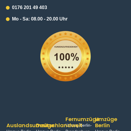
0176 201 49 403
Mo - Sa: 08.00 - 20.00 Uhr
Fernumzüge
Umzüge
Auslandsumzüge
Deutschlandweit
Berlin
Umzug Berlin-