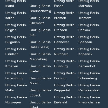
Umzug Berlin-
Umzug Berlin-
Umzug Berlin-
Irland
Umzug Berlin-
Essen
Marzahn
Braunschweig
Umzug Berlin-
Umzug Berlin-
Umzug Berlin-
Italien
Umzug Berlin-
Bremen
Treptow
Chemnitz⁠
Umzug Berlin-
Umzug Berlin-
Umzug Berlin-
Belgien
Umzug Berlin-
Dresden
Pankow
Kiel
Umzug Berlin-
Umzug Berlin-
Umzug Berlin-
Bulgarien⁠
Umzug Berlin-
Hannover
Spandau
Halle (Saale)⁠
Umzug Berlin-
Umzug Berlin-
Umzug Berlin-
Finnland
Umzug Berlin-
Nürnberg
Köpenick
Magdeburg
Umzug Berlin-
Umzug Berlin-
Umzug Berlin-
Kroatien
Umzug Berlin-
Duisburg⁠
Zehlendorf
Krefeld⁠
Umzug Berlin-
Umzug Berlin-
Umzug Berlin-
Luxemburg
Umzug Berlin-
Bochum
Schöneberg
Mainz⁠
Umzug Berlin-
Umzug Berlin-
Umzug Berlin-
Malta
Umzug Berlin-
Wuppertal⁠
Reinickendorf
Lübeck
Umzug Berlin-
Umzug Berlin-
Umzug Berlin-
Norwegen
Umzug Berlin-
Bielefeld⁠
Friedrichshain
Erfurt