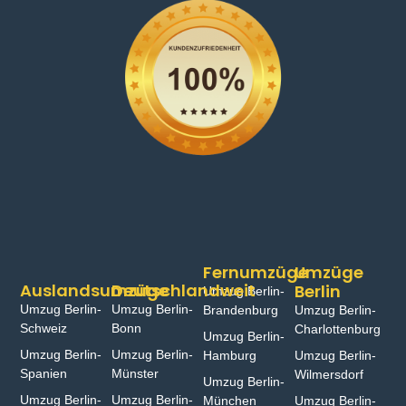
Fernumzüge
Umzüge
Auslandsumzüge
Deutschlandweit
Berlin
Umzug Berlin-
Umzug Berlin-
Umzug Berlin-
Brandenburg
Umzug Berlin-
Schweiz
Bonn⁠
Charlottenburg
Umzug Berlin-
Umzug Berlin-
Umzug Berlin-
Hamburg⁠
Umzug Berlin-
Spanien
Münster⁠
Wilmersdorf
Umzug Berlin-
Umzug Berlin-
Umzug Berlin-
München
Umzug Berlin-