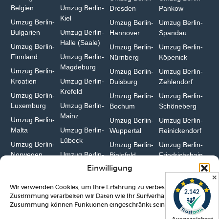
Belgien
Umzug Berlin-
Dresden
Pankow
Kiel
Umzug Berlin-
Umzug Berlin-
Umzug Berlin-
Bulgarien⁠
Umzug Berlin-
Hannover
Spandau
Halle (Saale)⁠
Umzug Berlin-
Umzug Berlin-
Umzug Berlin-
Finnland
Umzug Berlin-
Nürnberg
Köpenick
Magdeburg
Umzug Berlin-
Umzug Berlin-
Umzug Berlin-
Kroatien
Umzug Berlin-
Duisburg⁠
Zehlendorf
Krefeld⁠
Umzug Berlin-
Umzug Berlin-
Umzug Berlin-
Luxemburg
Umzug Berlin-
Bochum
Schöneberg
Mainz⁠
Umzug Berlin-
Umzug Berlin-
Umzug Berlin-
Malta
Umzug Berlin-
Wuppertal⁠
Reinickendorf
Lübeck
Umzug Berlin-
Umzug Berlin-
Umzug Berlin-
Norwegen
Umzug Berlin-
Bielefeld⁠
Friedrichshain
Erfurt
Einwilligung
✕
Wir verwenden Cookies, um Ihre Erfahrung zu verbessern. Mit Ihrer
Zustimmung verarbeiten wir Daten wie Ihr Surfverhalten. Ohne
Zustimmung können Funktionen eingeschränkt sein.